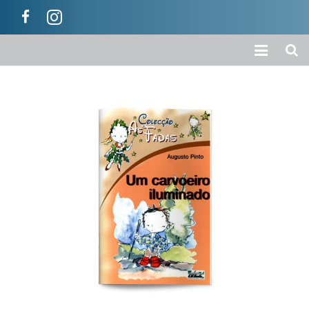
Início
A Empresa
Loja
Colecções
Categorias
Carrinho
Ajuda / Informações
Contactos