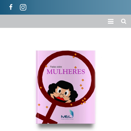
Início
A Empresa
Loja
Colecções
Categorias
Carrinho
Ajuda / Informações
Contactos