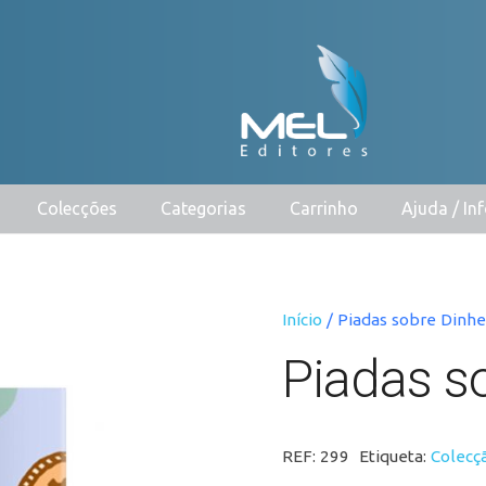
Colecções
Categorias
Carrinho
Ajuda / I
Início
/ Piadas sobre Dinhe
Piadas s
REF:
299
Etiqueta:
Colecçã