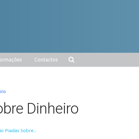
nformações
Contactos
iro
obre Dinheiro
o Piadas Sobre...