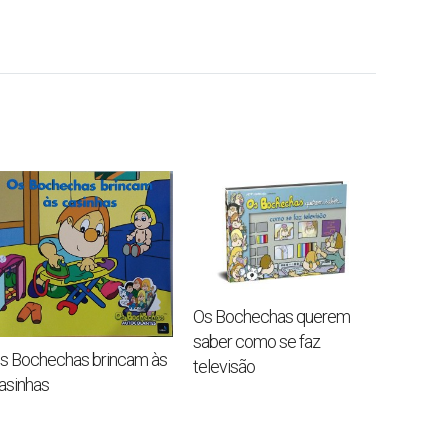
Os Bochechas querem
saber como se faz
s Bochechas brincam às
televisão
asinhas