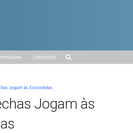
nformações
Contactos
has Jogam às Escondidas
echas Jogam às
das