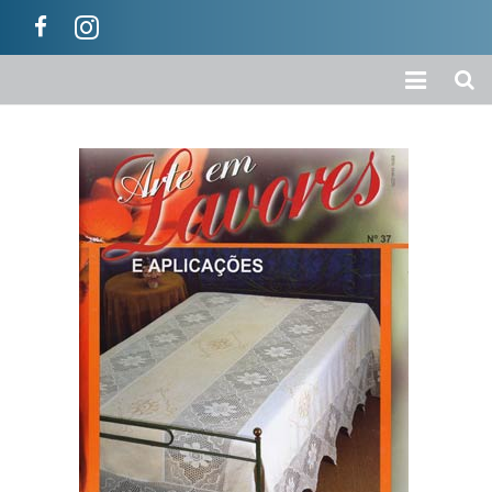
Início
A Empresa
Loja
Colecções
Categorias
Carrinho
Ajuda / Informações
Contactos