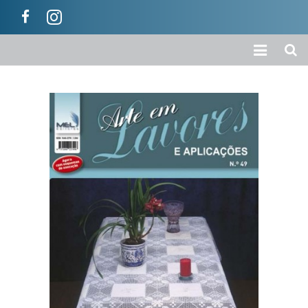
Início
A Empresa
Loja
Colecções
Categorias
Carrinho
Ajuda / Informações
Contactos