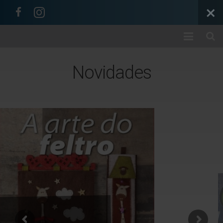
Início
Novidades
A Empresa
Loja
Colecções
Categorias
Carrinho
Ajuda / Informações
Contactos