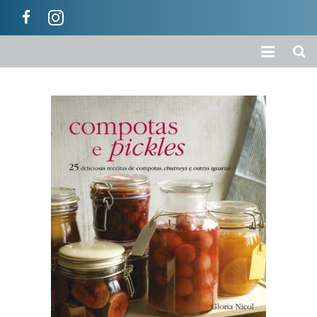
Início
A Empresa
Loja
Colecções
Categorias
Carrinho
Ajuda / Informações
Contactos