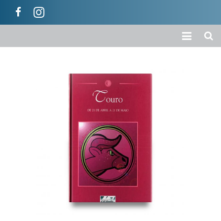
Início
A Empresa
Loja
Colecções
Categorias
Carrinho
Ajuda / Informações
Contactos