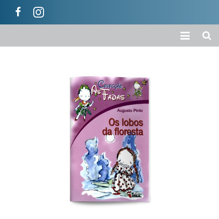
Início
A Empresa
Loja
Colecções
Categorias
Carrinho
Ajuda / Informações
Contactos