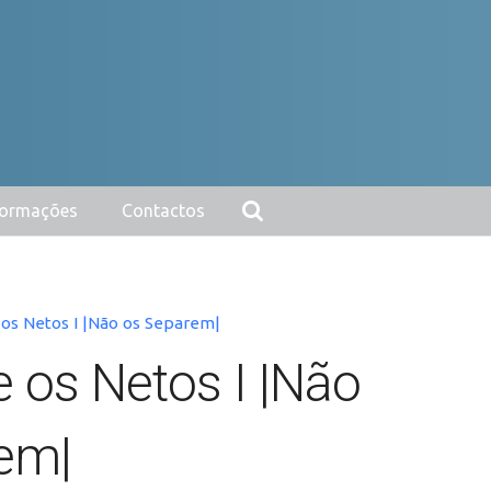
nformações
Contactos
 os Netos I |Não os Separem|
 os Netos I |Não
em|