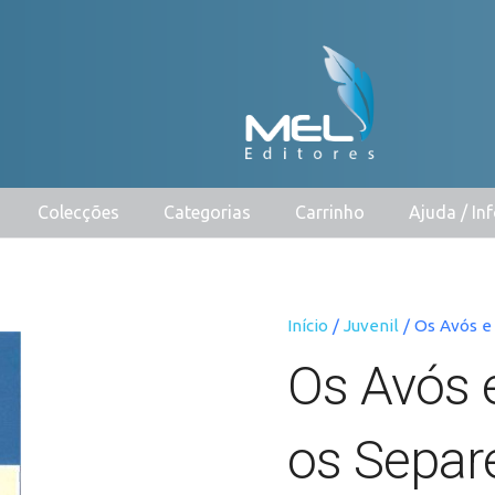
Colecções
Categorias
Carrinho
Ajuda / I
Início
/
Juvenil
/ Os Avós e
Os Avós e
os Separ