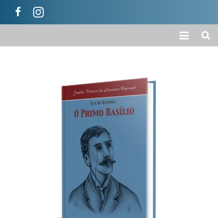
Início
A Empresa
Loja
Colecções
Categorias
Carrinho
Ajuda / Informações
Contactos