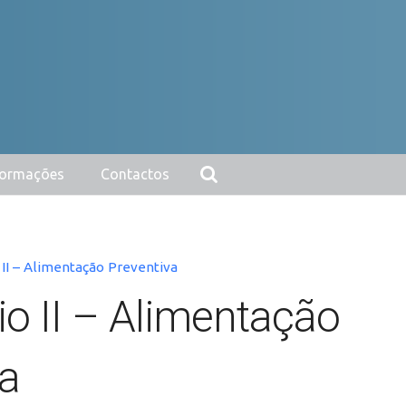
nformações
Contactos
 II – Alimentação Preventiva
io II – Alimentação
va