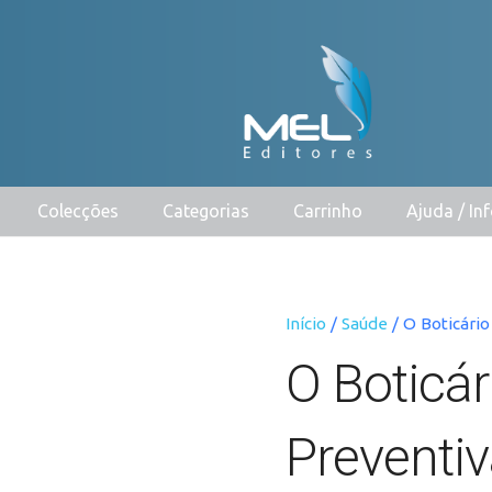
Colecções
Categorias
Carrinho
Ajuda / I
Início
/
Saúde
/ O Boticário
O Boticár
Preventi