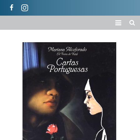
Início
A Empresa
Loja
Colecções
Categorias
Carrinho
Ajuda / Informações
Contactos