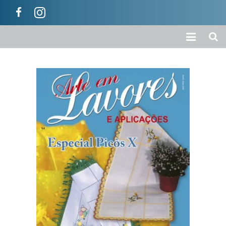
Início
A Empresa
Loja
Colecções
Categorias
Carrinho
Ajuda / Informações
Contactos