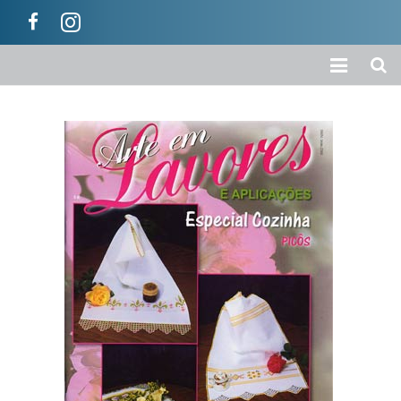
Início
A Empresa
Loja
Colecções
Categorias
Carrinho
Ajuda / Informações
Contactos