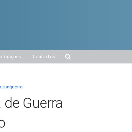
nformações
Contactos
a Junqueiro
a de Guerra
o