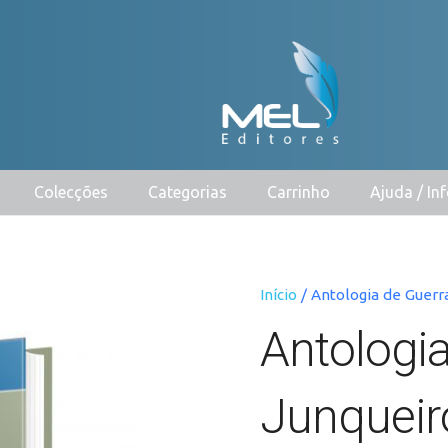
Colecções
Categorias
Carrinho
Ajuda / I
Início
/ Antologia de Guerr
Antologi
Junqueir