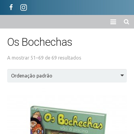
Início
Os Bochechas
A Empresa
A mostrar 51–69 de 69 resultados
Loja
Colecções
Categorias
Carrinho
Ajuda / Informações
Contactos